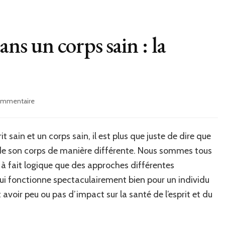
ans un corps sain : la
sur
commentaire
Avoir
un
esprit
rit sain et un corps sain, il est plus que juste de dire que
sain
 de son corps de manière différente. Nous sommes tous
dans
un
t à fait logique que des approches différentes
corps
ui fonctionne spectaculairement bien pour un individu
sain
 avoir peu ou pas d’impact sur la santé de l’esprit et du
:
la
recette