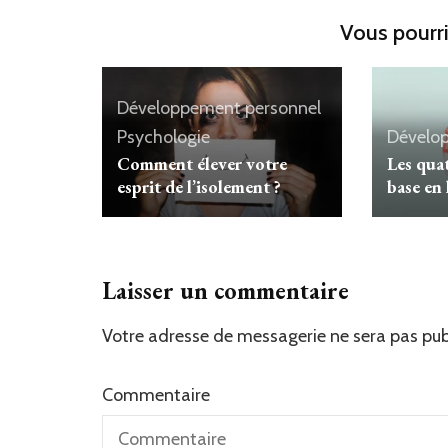
Vous pourri
Développement personnel
Psychologie
Dévelo
Comment élever votre
Les qua
esprit de l’isolement ?
base en 
Laisser un commentaire
Votre adresse de messagerie ne sera pas pub
Commentaire