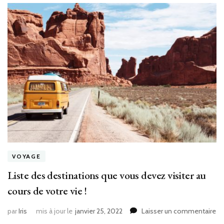
VOYAGE
Liste des destinations que vous devez visiter au
cours de votre vie !
su
par
Iris
mis à jour le
janvier 25, 2022
Laisser un commentaire
Li