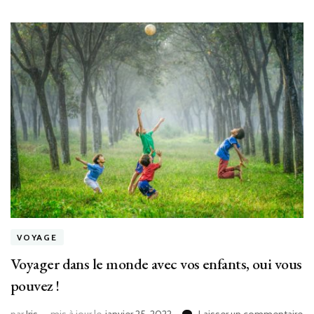
VOYAGE
Voyager dans le monde avec vos enfants, oui vous
pouvez !
su
par
Iris
mis à jour le
janvier 25, 2022
Laisser un commentaire