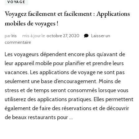
VOYAGE
Voyagez facilement et facilement : Applications
mobiles de voyages !
par
Iris
mis à jour le
octobre 27, 2020
Laisser un
sur
commentaire
Voyagez
Les voyageurs dépendent encore plus qu’avant de
facilement
et
leur appareil mobile pour planifier et prendre leurs
facilement
vacances. Les applications de voyage ne sont pas
:
seulement une base d’encouragement. Moins de
Applications
mobiles
stress et de temps seront consommés lorsque vous
de
utiliserez des applications pratiques. Elles permettent
voyages
!
également de faire des réservations et de découvrir
de beaux restaurants pour …