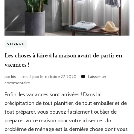
VOYAGE
Les choses à faire à la maison avant de partir en
vacances !
par
Iris
mis à jour le
octobre 27, 2020
Laisser un
sur
commentaire
Les
Enfin, les vacances sont arrivées ! Dans la
choses
à
précipitation de tout planifier, de tout emballer et de
faire
tout préparer, vous pouvez facilement oublier de
à
préparer votre maison pour votre absence. Un
la
maison
problème de ménage est la dernière chose dont vous
avant