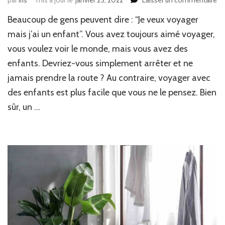
Vo
Beaucoup de gens peuvent dire : “Je veux voyager
da
le
mais j’ai un enfant”. Vous avez toujours aimé voyager,
m
vous voulez voir le monde, mais vous avez des
av
enfants. Devriez-vous simplement arrêter et ne
vo
en
jamais prendre la route ? Au contraire, voyager avec
ou
des enfants est plus facile que vous ne le pensez. Bien
vo
po
sûr, un …
!