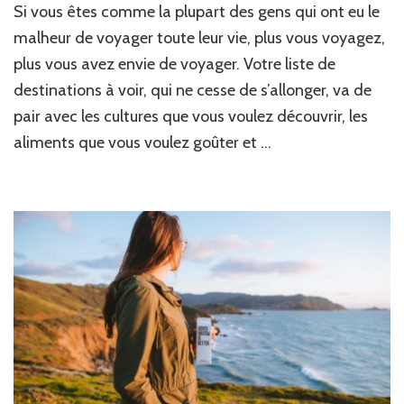
Si vous êtes comme la plupart des gens qui ont eu le
de
de
malheur de voyager toute leur vie, plus vous voyagez,
qu
plus vous avez envie de voyager. Votre liste de
vo
destinations à voir, qui ne cesse de s’allonger, va de
de
vis
pair avec les cultures que vous voulez découvrir, les
au
aliments que vous voulez goûter et …
co
de
vo
vi
!