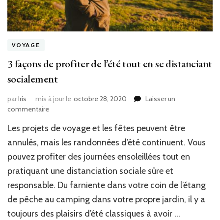
VOYAGE
3 façons de profiter de l’été tout en se distanciant
socialement
par
Iris
mis à jour le
octobre 28, 2020
Laisser un
sur
commentaire
3
Les projets de voyage et les fêtes peuvent être
façons
de
annulés, mais les randonnées d’été continuent. Vous
profiter
pouvez profiter des journées ensoleillées tout en
de
pratiquant une distanciation sociale sûre et
l’été
tout
responsable. Du farniente dans votre coin de l’étang
en
de pêche au camping dans votre propre jardin, il y a
se
distanciant
toujours des plaisirs d’été classiques à avoir …