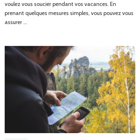
voulez vous soucier pendant vos vacances. En
de
partir
prenant quelques mesures simples, vous pouvez vous
en
assurer …
vacances
!