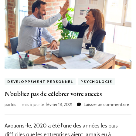
DÉVELOPPEMENT PERSONNEL
PSYCHOLOGIE
N’oubliez pas de célébrer votre succès
sur
par
Iris
mis à jour le
février 18, 2021
Laisser un commentaire
N’o
pas
de
Avouons-le, 2020 a été l’une des années les plus
cél
difficiles que les entreprises aient jamais eu à
vot