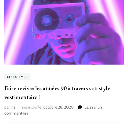
LIFESTYLE
Faire revivre les années 90 à travers son style
vestimentaire !
par
Iris
mis à jour le
octobre 28, 2020
Laisser un
sur
commentaire
Faire
revivre