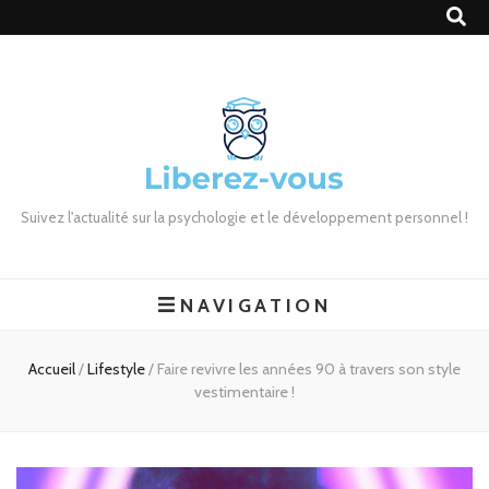
Suivez l'actualité sur la psychologie et le développement personnel !
NAVIGATION
Accueil
/
Lifestyle
/
Faire revivre les années 90 à travers son style
vestimentaire !